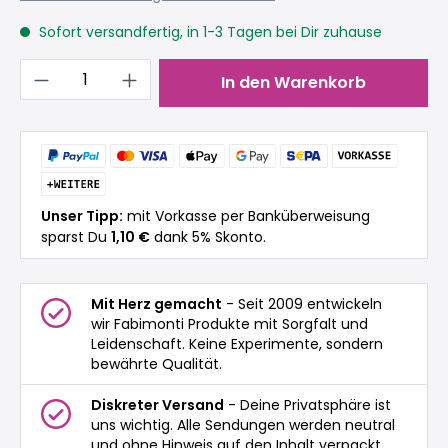
Sofort versandfertig, in 1-3 Tagen bei Dir zuhause
Produkt Anzahl: Gib den gewünschten 
In den Warenkorb
Unser Tipp:
mit Vorkasse per Banküberweisung
sparst Du
1,10 €
dank 5% Skonto.
Mit Herz gemacht
- Seit 2009 entwickeln
wir Fabimonti Produkte mit Sorgfalt und
Leidenschaft. Keine Experimente, sondern
bewährte Qualität.
Diskreter Versand
- Deine Privatsphäre ist
uns wichtig. Alle Sendungen werden neutral
und ohne Hinweis auf den Inhalt verpackt.