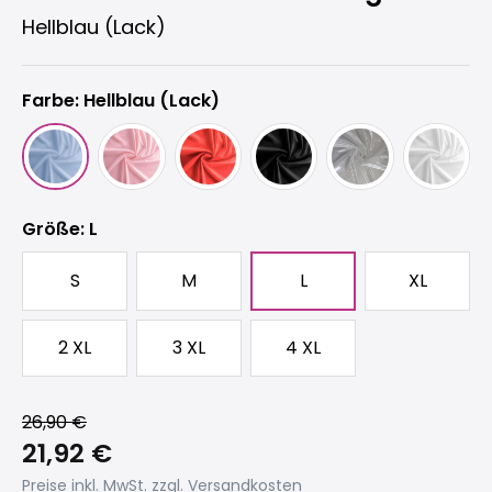
Hellblau (Lack)
Farbe: Hellblau (Lack)
auswählen
Größe
: L
S
M
L
XL
2 XL
3 XL
4 XL
26,90 €
21,92 €
Preise inkl. MwSt. zzgl. Versandkosten