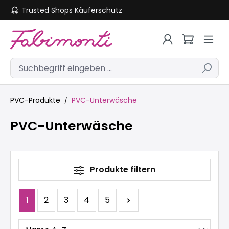
Trusted Shops Käuferschutz
Zum Hauptinhalt springen
PVC-Produkte
PVC-Unterwäsche
PVC-Unterwäsche
Produkte filtern
Seite
Seite
Seite
Seite
Seite
1
2
3
4
5