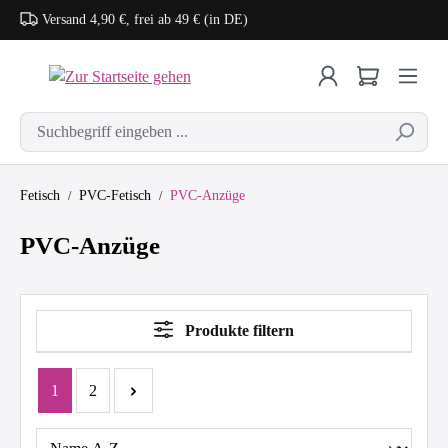
Versand 4,90 €, frei ab 49 € (in DE)
Zum Hauptinhalt springen
Fetisch
PVC-Fetisch
PVC-Anzüge
PVC-Anzüge
Produkte filtern
Seite
Seite
1
2