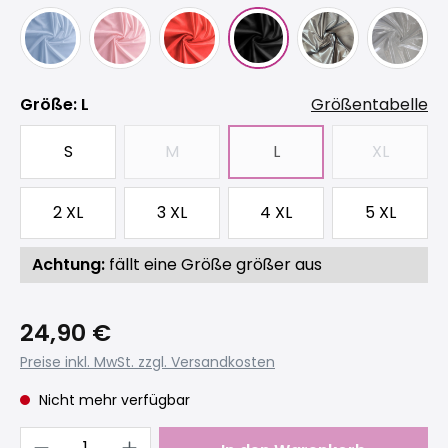
auswählen
Größe
: L
Größentabelle
S
M
L
XL
(Diese Option ist zurzeit nicht verfügbar
(Diese Option ist zurzeit
(Diese Opt
2 XL
3 XL
4 XL
5 XL
Achtung:
fällt eine Größe größer aus
24,90 €
Preise inkl. MwSt. zzgl. Versandkosten
Nicht mehr verfügbar
Produkt Anzahl: Gib den gewünschten 