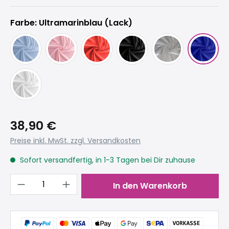
Farbe: Ultramarinblau (Lack)
38,90 €
Preise inkl. MwSt. zzgl. Versandkosten
Sofort versandfertig, in 1-3 Tagen bei Dir zuhause
Produkt Anzahl: Gib den gewünschten 
In den Warenkorb