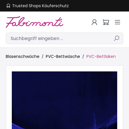
Trusted Shops Käuferschutz
Zum Hauptinhalt springen
Blasenschwäche
PVC-Bettwäsche
PVC-Bettlaken
Bildergalerie überspringen