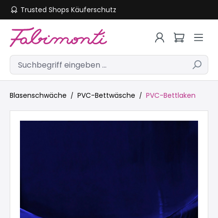
Trusted Shops Käuferschutz
Zum Hauptinhalt springen
Blasenschwäche
PVC-Bettwäsche
PVC-Bettlaken
Bildergalerie überspringen