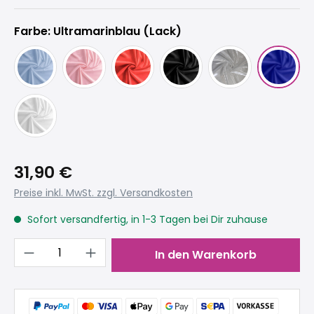
Farbe: Ultramarinblau (Lack)
31,90 €
Preise inkl. MwSt. zzgl. Versandkosten
Sofort versandfertig, in 1-3 Tagen bei Dir zuhause
Produkt Anzahl: Gib den gewünschten 
In den Warenkorb