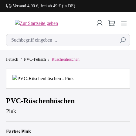
Versand 4,90 €, frei ab 49 € (in DE)
Zum Hauptinhalt springen
Fetisch
PVC-Fetisch
Rüschenhöschen
Bildergalerie überspringen
PVC-Rüschenhöschen
Pink
Farbe: Pink