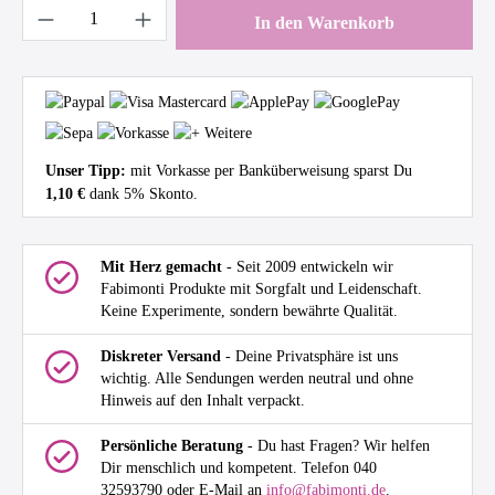
Produkt Anzahl: Gib den gewünschten Wert ein 
In den Warenkorb
Unser Tipp:
mit Vorkasse per Banküberweisung sparst Du
1,10 €
dank 5% Skonto.
Mit Herz gemacht
- Seit 2009 entwickeln wir
Fabimonti Produkte mit Sorgfalt und Leidenschaft.
Keine Experimente, sondern bewährte Qualität.
Diskreter Versand
- Deine Privatsphäre ist uns
wichtig. Alle Sendungen werden neutral und ohne
Hinweis auf den Inhalt verpackt.
Persönliche Beratung
- Du hast Fragen? Wir helfen
Dir menschlich und kompetent. Telefon 040
32593790 oder E-Mail an
info@fabimonti.de
.