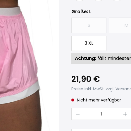
auswählen
Größe
: L
S
M
(Diese Option ist zur
(D
3 XL
Achtung:
fällt mindeste
21,90 €
Preise inkl. MwSt. zzgl. Versa
Nicht mehr verfügbar
Produkt Anzahl: 