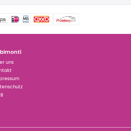
bimonti
er uns
ntakt
pressum
tenschutz
B