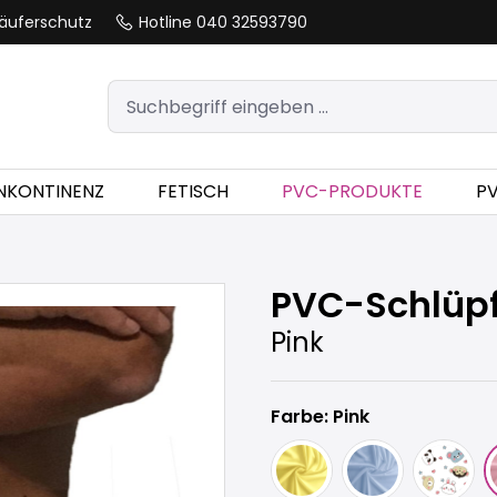
äuferschutz
Hotline 040 32593790
INKONTINENZ
FETISCH
PVC-PRODUKTE
P
PVC-Schlüpf
Pink
Farbe: Pink