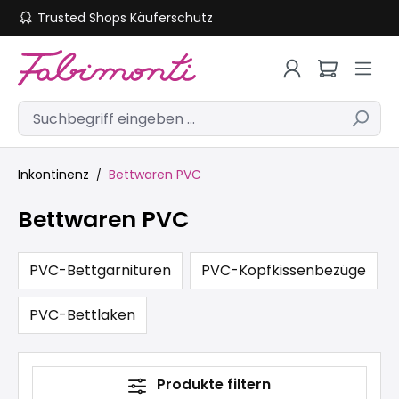
Zum Hauptinhalt springen
Trusted Shops Käuferschutz
Hotline 040 32593790
Inkontinenz
Bettwaren PVC
Bettwaren PVC
PVC-Bettgarnituren
PVC-Kopfkissenbezüge
PVC-Bettlaken
Produkte filtern