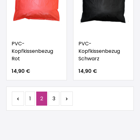
PVC-
PVC-
Kopfkissenbezug
Kopfkissenbezug
Rot
Schwarz
14,90 €
14,90 €
Seite
Seite
Seite
1
2
3