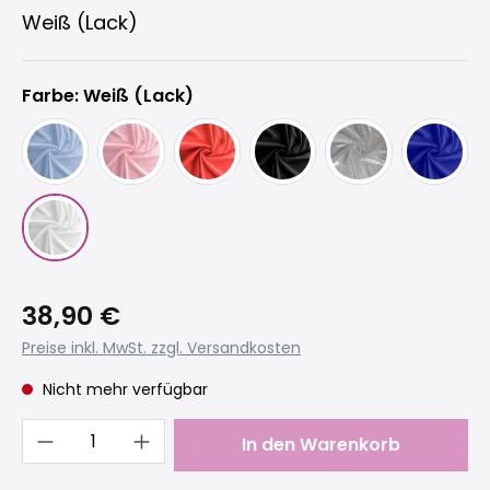
Weiß (Lack)
Farbe: Weiß (Lack)
38,90 €
Preise inkl. MwSt. zzgl. Versandkosten
Nicht mehr verfügbar
Produkt Anzahl: Gib den gewünschten 
In den Warenkorb