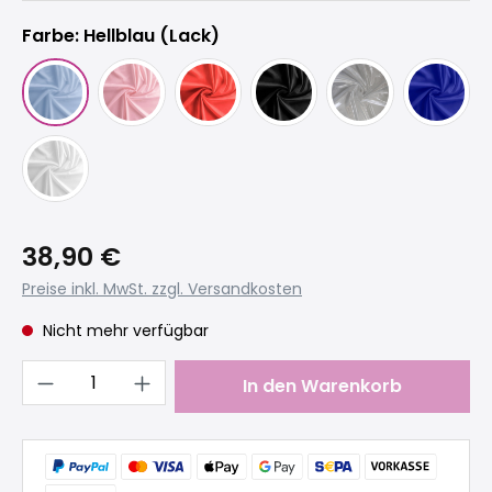
Farbe: Hellblau (Lack)
38,90 €
Preise inkl. MwSt. zzgl. Versandkosten
Nicht mehr verfügbar
Produkt Anzahl: Gib den gewünschten 
In den Warenkorb