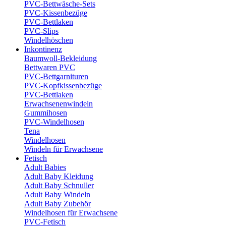
PVC-Bettwäsche-Sets
PVC-Kissenbezüge
PVC-Bettlaken
PVC-Slips
Windelhöschen
Inkontinenz
Baumwoll-Bekleidung
Bettwaren PVC
PVC-Bettgarnituren
PVC-Kopfkissenbezüge
PVC-Bettlaken
Erwachsenenwindeln
Gummihosen
PVC-Windelhosen
Tena
Windelhosen
Windeln für Erwachsene
Fetisch
Adult Babies
Adult Baby Kleidung
Adult Baby Schnuller
Adult Baby Windeln
Adult Baby Zubehör
Windelhosen für Erwachsene
PVC-Fetisch