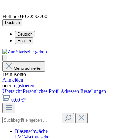
Hotline 040 32593790
Deutsch
Deutsch
English
Menü schließen
Dein Konto
Anmelden
oder
registrieren
Übersicht
Persönliches Profil
Adressen
Bestellungen
0,00 €*
Blasenschwäche
PVC-Bettwäsche