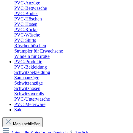
PVC-Anzüge
PVC-Bettwäsche
PVC-Bodies
PVC-Höschen
PVC-Hosen
PVC-Röcke
PVC-Wäsche
PVC-Shirts
Rüschenhöschen
Strampler für Erwachsene
Windeln für Große
PVC-Produkte
PVC-Bekleidung
Schwitzbekleidung
Saunaanzüge
Schwitzanzüge
Schwitzhosen
Schwitzoveralls
PVC-Unterwäsche
PVC-Meterware
Sale
Menü schließen
Zeige alle Kategorien
Deutsch
Zurück