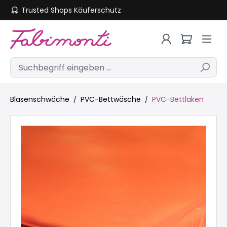
Trusted Shops Käuferschutz
Zum Hauptinhalt springen
Blasenschwäche
PVC-Bettwäsche
PVC-Bettlaken
Bildergalerie überspringen