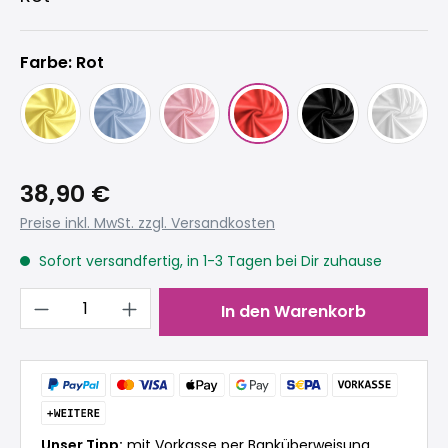
Farbe: Rot
38,90 €
Preise inkl. MwSt. zzgl. Versandkosten
Sofort versandfertig, in 1-3 Tagen bei Dir zuhause
Produkt Anzahl: Gib den gewünschten 
In den Warenkorb
Unser Tipp:
mit Vorkasse per Banküberweisung