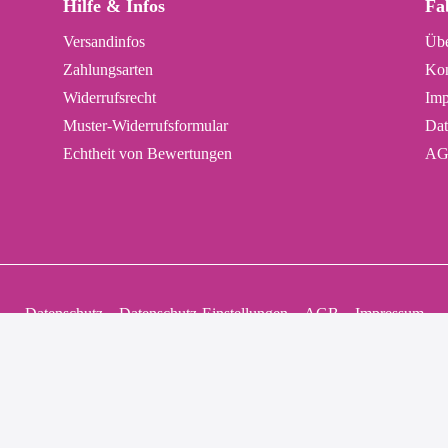
Hilfe & Infos
Fa
Versandinfos
Übe
Zahlungsarten
Kon
Widerrufsrecht
Imp
Muster-Widerrufsformular
Dat
Echtheit von Bewertungen
AG
Datenschutz
Datenschutz-Einstellungen
AGB
Impressum
kl. gesetzl. Mehrwertsteuer zzgl.
Versandkosten
und ggf. Nachnahmegebühren, wenn nicht ande
Die Versandkosten werden im Warenkorb ausgewiesen.
** Hinweis zur
Echtheit von Bewertungen