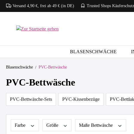
Versand 4,90 €, frei ab 49 € (in DE)
Trusted Shops Käuferschut
 Hauptinhalt springen
Zur Suche springen
Zur Hauptnavigation springen
BLASENSCHWÄCHE
I
Blasenschwäche
PVC-Bettwäsche
PVC-Bettwäsche
PVC-Bettwäsche-Sets
PVC-Kissenbezüge
PVC-Bettla
Farbe
Größe
Maße Bettwäsche