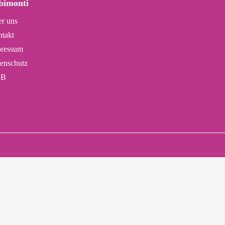
bimonti
r uns
takt
ressum
enschutz
B
rs angegeben.