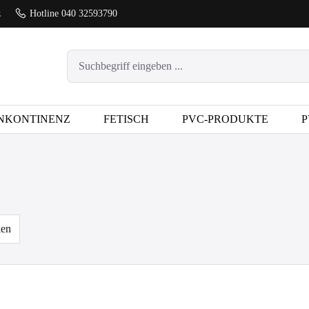
z
Hotline 040 32593790
NKONTINENZ
FETISCH
PVC-PRODUKTE
P
ken