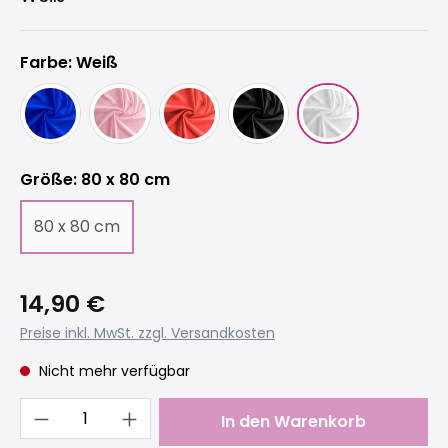
Farbe: Weiß
auswählen
Größe
: 80 x 80 cm
80 x 80 cm
(Diese Option ist zurzeit nicht verfügbar.)
14,90 €
Preise inkl. MwSt. zzgl. Versandkosten
Nicht mehr verfügbar
Produkt Anzahl: Gib den gewünschten 
In den Warenkorb