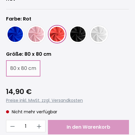
Farbe: Rot
auswählen
Größe
: 80 x 80 cm
80 x 80 cm
(Diese Option ist zurzeit nicht verfügbar.)
14,90 €
Preise inkl. MwSt. zzgl. Versandkosten
Nicht mehr verfügbar
Produkt Anzahl: Gib den gewünschten 
In den Warenkorb