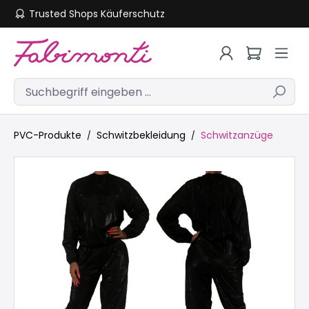
Trusted Shops Käuferschutz
Zum Hauptinhalt springen
PVC-Produkte
Schwitzbekleidung
Schwitzanzüge
Bildergalerie überspringen