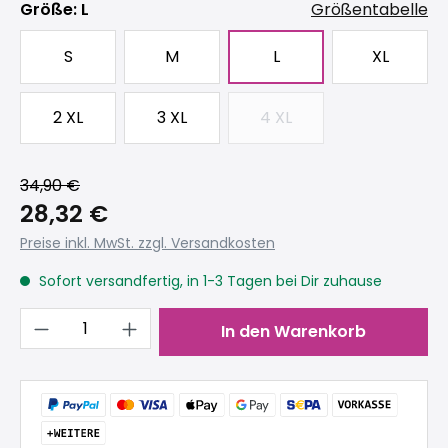
auswählen
Größe
: L
Größentabelle
S
M
L
XL
2 XL
3 XL
4 XL
(Diese Option ist zurzeit
34,90 €
28,32 €
Preise inkl. MwSt. zzgl. Versandkosten
Sofort versandfertig, in 1-3 Tagen bei Dir zuhause
Produkt Anzahl: Gib den gewünschten 
In den Warenkorb