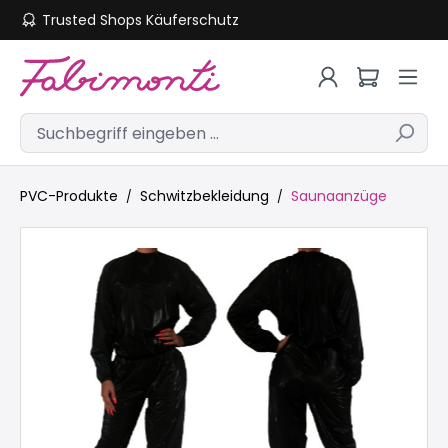
Trusted Shops Käuferschutz
Zum Hauptinhalt springen
PVC-Produkte
Schwitzbekleidung
Saunaanzüge
Bildergalerie überspringen