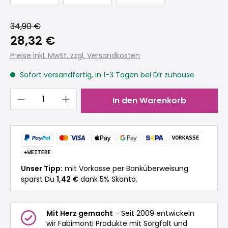
34,90 €
28,32 €
Preise inkl. MwSt. zzgl. Versandkosten
Sofort versandfertig, in 1-3 Tagen bei Dir zuhause
Produkt Anzahl: Gib den gewünschten 
In den Warenkorb
Unser Tipp:
mit Vorkasse per Banküberweisung
sparst Du
1,42 €
dank 5% Skonto.
Mit Herz gemacht
- Seit 2009 entwickeln
wir Fabimonti Produkte mit Sorgfalt und