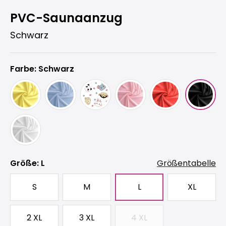
PVC-Saunaanzug
Schwarz
Farbe: Schwarz
auswählen
Größe
: L
Größentabelle
S
M
L
XL
2 XL
3 XL
4 XL
(Diese Option ist zurzeit