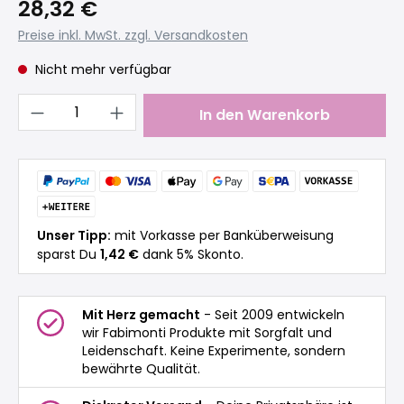
28,32 €
Preise inkl. MwSt. zzgl. Versandkosten
Nicht mehr verfügbar
Produkt Anzahl: Gib den gewünschten 
In den Warenkorb
Unser Tipp:
mit Vorkasse per Banküberweisung
sparst Du
1,42 €
dank 5% Skonto.
Mit Herz gemacht
- Seit 2009 entwickeln
wir Fabimonti Produkte mit Sorgfalt und
Leidenschaft. Keine Experimente, sondern
bewährte Qualität.