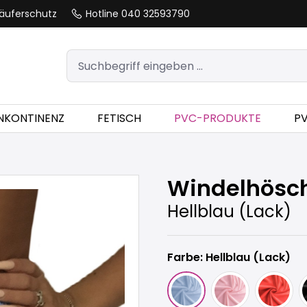
äuferschutz
Hotline 040 32593790
INKONTINENZ
FETISCH
PVC-PRODUKTE
P
Windelhösc
Hellblau (Lack)
Farbe: Hellblau (Lack)