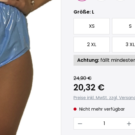
auswählen
Größe
: L
XS
S
2 XL
3 XL
Achtung:
fällt mindeste
24,90 €
20,32 €
Preise inkl. MwSt. zzgl. Versa
Nicht mehr verfügbar
Produkt Anzahl: 