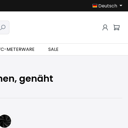
Deutsch
VC-METERWARE
SALE
hen, genäht