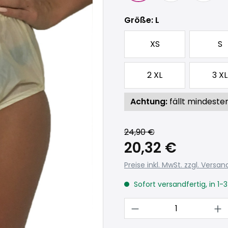
auswählen
Größe
: L
XS
S
2 XL
3 XL
Achtung:
fällt mindeste
24,90 €
20,32 €
Preise inkl. MwSt. zzgl. Versa
Sofort versandfertig, in 1-
Produkt Anzahl: 