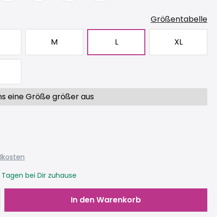
Größentabelle
M
L
XL
ns eine Größe größer aus
ndkosten
3 Tagen bei Dir zuhause
Gib den gewünschten Wert ein oder be
In den Warenkorb