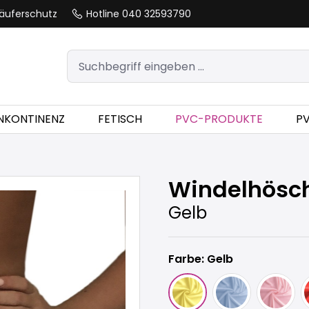
äuferschutz
Hotline 040 32593790
INKONTINENZ
FETISCH
PVC-PRODUKTE
P
Windelhösc
Gelb
Farbe: Gelb