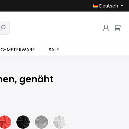
Deutsch
VC-METERWARE
SALE
hen, genäht