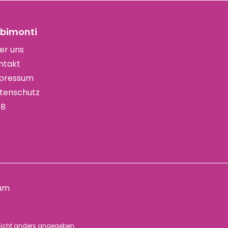
bimonti
er uns
ntakt
pressum
tenschutz
B
um
icht anders angegeben.