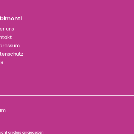
bimonti
er uns
ntakt
pressum
tenschutz
B
um
icht anders angegeben.