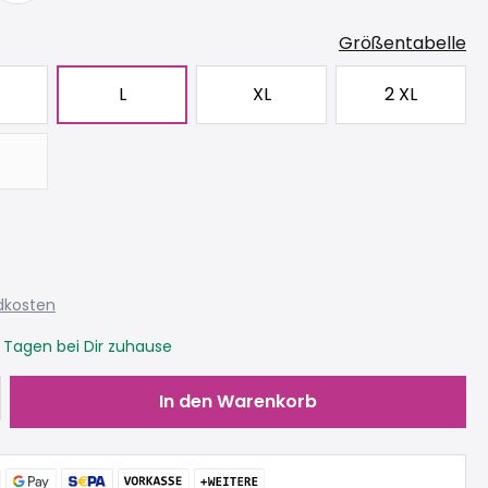
Größentabelle
L
XL
2 XL
iese Option ist zurzeit nicht verfügbar.)
ndkosten
3 Tagen bei Dir zuhause
Gib den gewünschten Wert ein oder be
In den Warenkorb