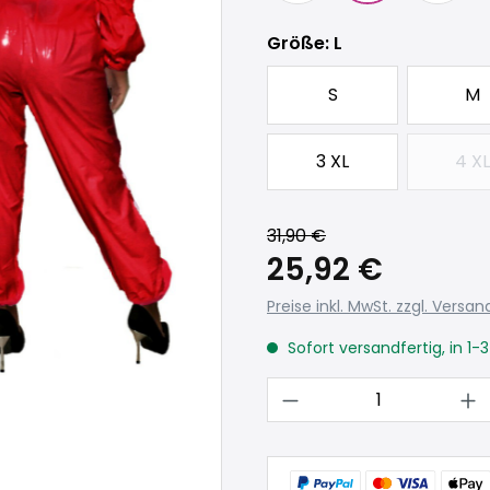
auswählen
Größe
: L
S
M
3 XL
4 XL
(D
31,90 €
25,92 €
Preise inkl. MwSt. zzgl. Versa
Sofort versandfertig, in 1-
Produkt Anzahl: 