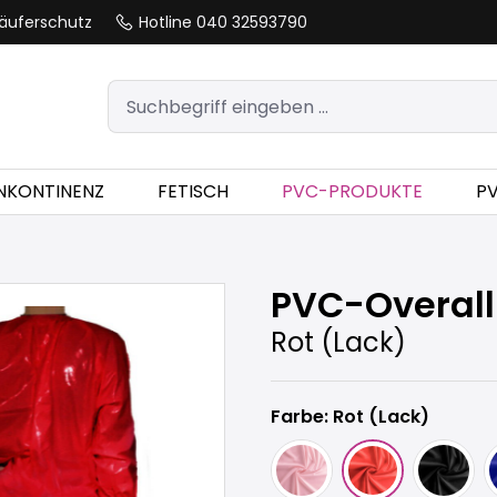
äuferschutz
Hotline 040 32593790
INKONTINENZ
FETISCH
PVC-PRODUKTE
P
PVC-Overall
Rot (Lack)
Farbe: Rot (Lack)