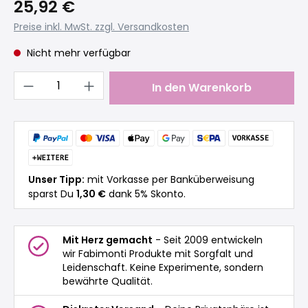
25,92 €
Preise inkl. MwSt. zzgl. Versandkosten
Nicht mehr verfügbar
Produkt Anzahl: Gib den gewünschten 
In den Warenkorb
Unser Tipp:
mit Vorkasse per Banküberweisung
sparst Du
1,30 €
dank 5% Skonto.
Mit Herz gemacht
- Seit 2009 entwickeln
wir Fabimonti Produkte mit Sorgfalt und
Leidenschaft. Keine Experimente, sondern
bewährte Qualität.