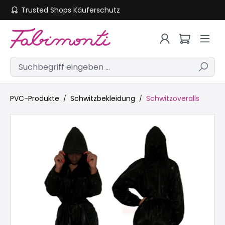
Trusted Shops Käuferschutz
Zum Hauptinhalt springen
PVC-Produkte
Schwitzbekleidung
Schwitzoveralls
Bildergalerie überspringen