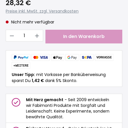
28,32 €
Preise inkl. MwSt. zzgl. Versandkosten
Nicht mehr verfügbar
Produkt Anzahl: Gib den gewünschten 
In den Warenkorb
Unser Tipp:
mit Vorkasse per Banküberweisung
sparst Du
1,42 €
dank 5% Skonto.
Mit Herz gemacht
- Seit 2009 entwickeln
wir Fabimonti Produkte mit Sorgfalt und
Leidenschaft. Keine Experimente, sondern
bewährte Qualität.