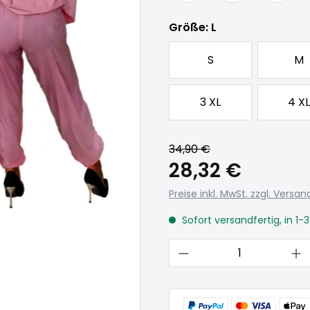
auswählen
Größe
: L
S
M
3 XL
4 XL
34,90 €
28,32 €
Preise inkl. MwSt. zzgl. Versa
Sofort versandfertig, in 1-
Produkt Anzahl: 