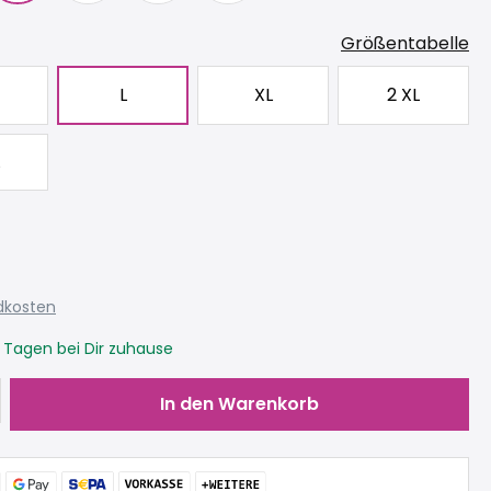
Größentabelle
L
XL
2 XL
ndkosten
3 Tagen bei Dir zuhause
Gib den gewünschten Wert ein oder be
In den Warenkorb