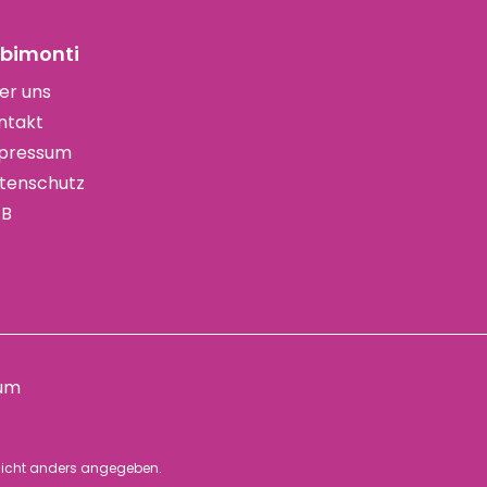
bimonti
er uns
ntakt
pressum
tenschutz
B
um
icht anders angegeben.