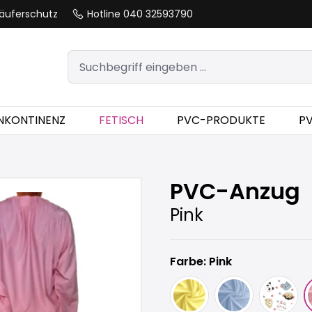
äuferschutz
Hotline 040 32593790
INKONTINENZ
FETISCH
PVC-PRODUKTE
P
PVC-Anzug
Pink
Farbe: Pink