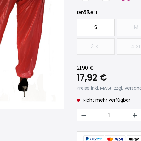
auswählen
Größe
: L
S
M
(D
3 XL
4 XL
(Diese Option ist zur
(D
21,90 €
17,92 €
Preise inkl. MwSt. zzgl. Versa
Nicht mehr verfügbar
Produkt Anzahl: 