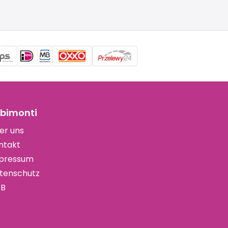
bimonti
er uns
ntakt
pressum
tenschutz
B