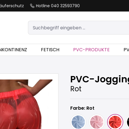
äuferschutz
Hotline 040 32593790
INKONTINENZ
FETISCH
PVC-PRODUKTE
P
PVC-Joggin
Rot
Farbe: Rot