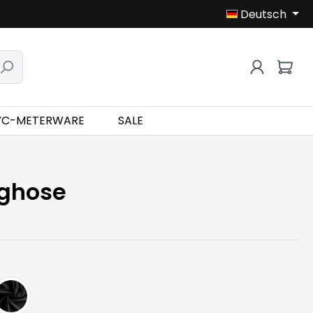
Deutsch
VC-METERWARE
SALE
ghose