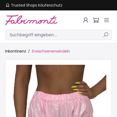
Trusted Shops Käuferschutz
Zum Hauptinhalt springen
Inkontinenz
Erwachsenenwindeln
Bildergalerie überspringen