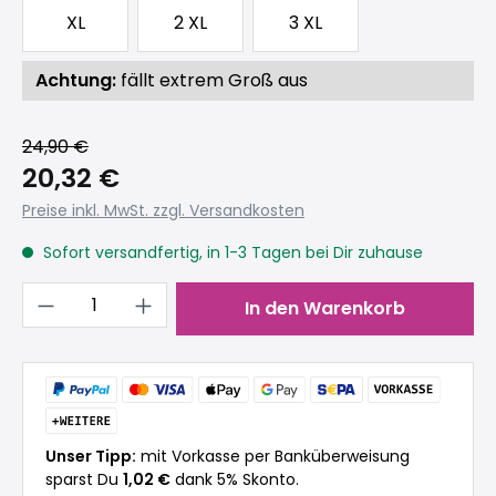
XL
2 XL
3 XL
Achtung:
fällt extrem Groß aus
24,90 €
20,32 €
Preise inkl. MwSt. zzgl. Versandkosten
Sofort versandfertig, in 1-3 Tagen bei Dir zuhause
Produkt Anzahl: Gib den gewünschten 
In den Warenkorb
Unser Tipp:
mit Vorkasse per Banküberweisung
sparst Du
1,02 €
dank 5% Skonto.