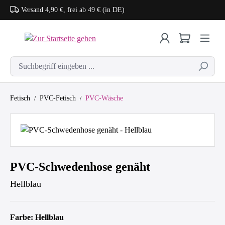
Versand 4,90 €, frei ab 49 € (in DE)
Zum Hauptinhalt springen
Fetisch
PVC-Fetisch
PVC-Wäsche
Bildergalerie überspringen
PVC-Schwedenhose genäht
Hellblau
Farbe: Hellblau