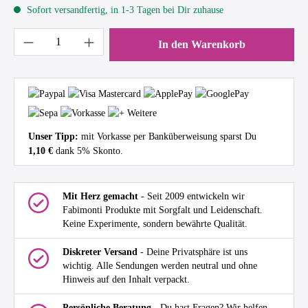
Sofort versandfertig, in 1-3 Tagen bei Dir zuhause
Produkt Anzahl: Gib den gewünschten Wert ein 
In den Warenkorb
Unser Tipp:
mit Vorkasse per Banküberweisung sparst Du
1,10 €
dank 5% Skonto.
Mit Herz gemacht
- Seit 2009 entwickeln wir
Fabimonti Produkte mit Sorgfalt und Leidenschaft.
Keine Experimente, sondern bewährte Qualität.
Diskreter Versand
- Deine Privatsphäre ist uns
wichtig. Alle Sendungen werden neutral und ohne
Hinweis auf den Inhalt verpackt.
Persönliche Beratung
- Du hast Fragen? Wir helfen