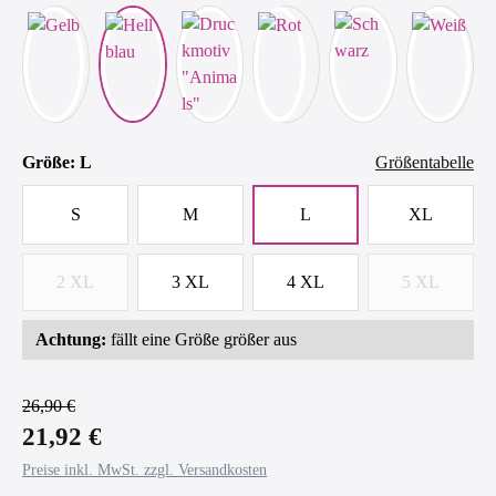
auswählen
Größe
: L
Größentabelle
S
M
L
XL
2 XL
3 XL
4 XL
5 XL
(Diese Option ist zurzeit nicht verfügbar.)
(Diese Optio
Achtung:
fällt eine Größe größer aus
26,90 €
21,92 €
Preise inkl. MwSt. zzgl. Versandkosten