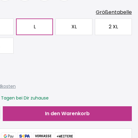
Größentabelle
L
XL
2 XL
ndkosten
3 Tagen bei Dir zuhause
Gib den gewünschten Wert ein oder be
In den Warenkorb