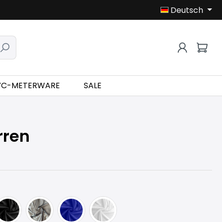
Deutsch
VC-METERWARE
SALE
rren