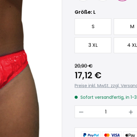
auswählen
Größe
: L
S
M
3 XL
4 XL
20,90 €
17,12 €
Preise inkl. MwSt. zzgl. Versa
Sofort versandfertig, in 1-
Produkt Anzahl: 