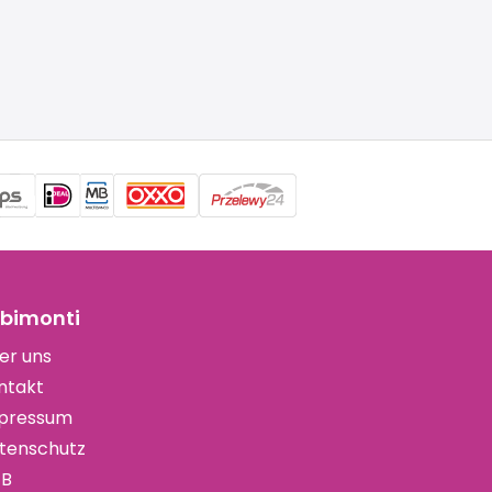
bimonti
er uns
ntakt
pressum
tenschutz
B