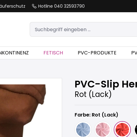
äuferschutz
Hotline 040 32593790
INKONTINENZ
FETISCH
PVC-PRODUKTE
P
PVC-Slip He
Rot (Lack)
Farbe: Rot (Lack)