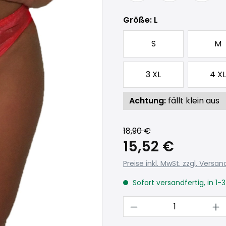
auswählen
Größe
: L
S
M
3 XL
4 XL
Achtung:
fällt klein aus
18,90 €
15,52 €
Preise inkl. MwSt. zzgl. Versa
Sofort versandfertig, in 1-
Produkt Anzahl: 