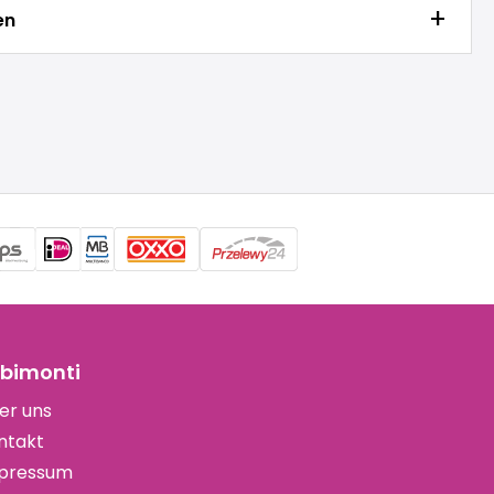
en
bimonti
er uns
ntakt
pressum