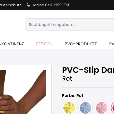
äuferschutz
Hotline 040 32593790
INKONTINENZ
FETISCH
PVC-PRODUKTE
P
PVC-Slip D
Rot
Farbe: Rot