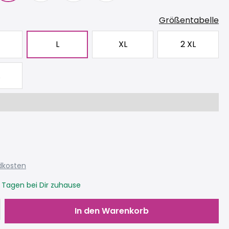
Größentabelle
L
XL
2 XL
ndkosten
3 Tagen bei Dir zuhause
Gib den gewünschten Wert ein oder be
In den Warenkorb