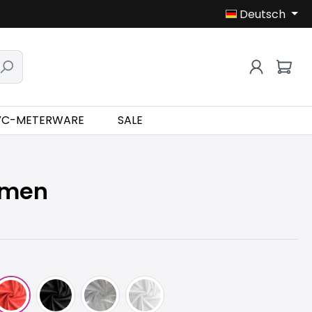
Deutsch
VC-METERWARE
SALE
amen