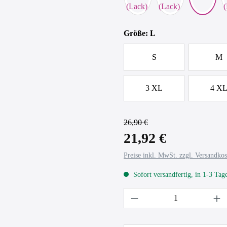
auswählen
Größe
: L
S
M
3 XL
4 X
26,90 €
21,92 €
Preise inkl. MwSt. zzgl. Versandkos
Sofort versandfertig, in 1-3 Tag
Produkt Anzahl: Gib 