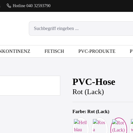
z
Hotline 040 32593790
NKONTINENZ
FETISCH
PVC-PRODUKTE
P
PVC-Hose
Rot (Lack)
Farbe: Rot (Lack)