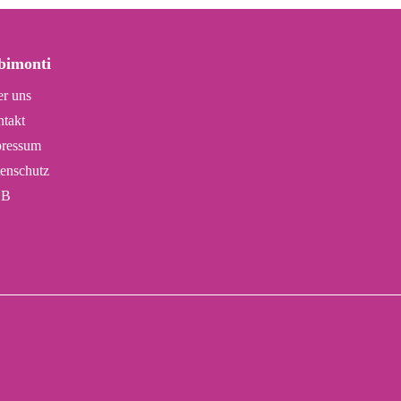
bimonti
r uns
takt
ressum
enschutz
B