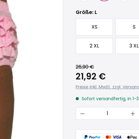
auswählen
Größe
: L
XS
S
2 XL
3 XL
26,90 €
21,92 €
Preise inkl. MwSt. zzgl. Versa
Sofort versandfertig, in 1-
Produkt Anzahl: 