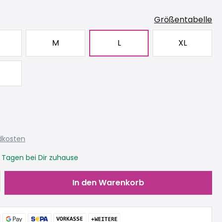
Größentabelle
M
L
XL
ndkosten
3 Tagen bei Dir zuhause
Gib den gewünschten Wert ein oder be
In den Warenkorb