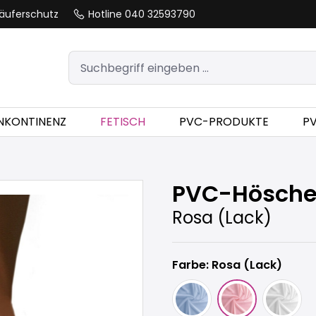
äuferschutz
Hotline 040 32593790
INKONTINENZ
FETISCH
PVC-PRODUKTE
P
PVC-Hösche
Rosa (Lack)
Farbe: Rosa (Lack)