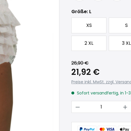
auswählen
Größe
: L
XS
S
2 XL
3 XL
26,90 €
21,92 €
Preise inkl. MwSt. zzgl. Versa
Sofort versandfertig, in 1-
Produkt Anzahl: 