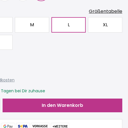
Größentabelle
M
L
XL
ndkosten
3 Tagen bei Dir zuhause
Gib den gewünschten Wert ein oder be
In den Warenkorb