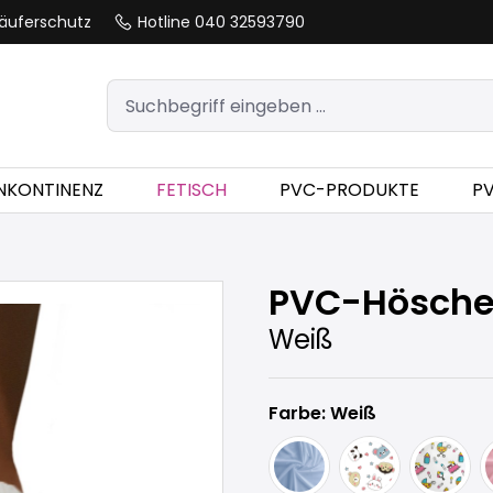
äuferschutz
Hotline 040 32593790
INKONTINENZ
FETISCH
PVC-PRODUKTE
P
PVC-Hösche
Weiß
Farbe: Weiß