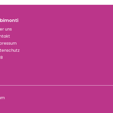
bimonti
er uns
ntakt
pressum
tenschutz
B
um