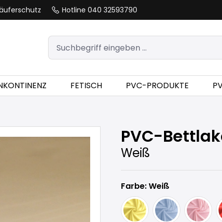
äuferschutz
Hotline 040 32593790
INKONTINENZ
FETISCH
PVC-PRODUKTE
P
PVC-Bettlak
Weiß
Farbe: Weiß