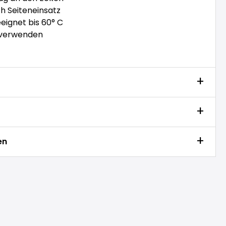
h Seiteneinsatz
ignet bis 60° C
 verwenden
en