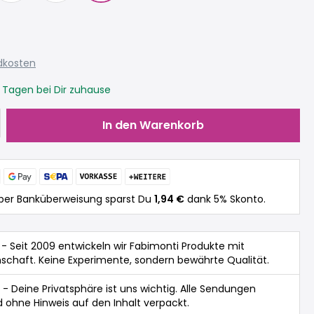
ndkosten
3 Tagen bei Dir zuhause
Gib den gewünschten Wert ein oder be
In den Warenkorb
per Banküberweisung sparst Du
1,94 €
dank 5% Skonto.
- Seit 2009 entwickeln wir Fabimonti Produkte mit
nschaft. Keine Experimente, sondern bewährte Qualität.
- Deine Privatsphäre ist uns wichtig. Alle Sendungen
 ohne Hinweis auf den Inhalt verpackt.