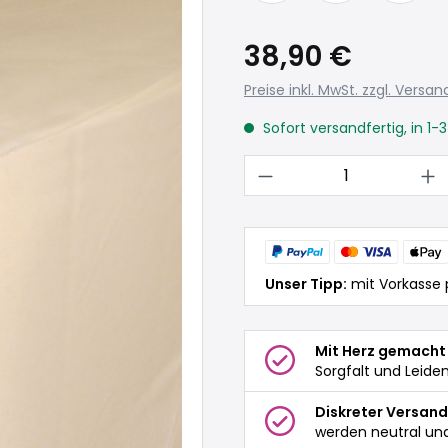
38,90 €
Preise inkl. MwSt. zzgl. Versa
Sofort versandfertig, in 1-
Produkt Anzahl: 
Unser Tipp:
mit Vorkasse 
Mit Herz gemacht
Sorgfalt und Leide
Diskreter Versand
werden neutral und