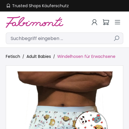
Trusted Shops Käuferschutz
Zum Hauptinhalt springen
Fetisch
Adult Babies
Windelhosen für Erwachsene
Bildergalerie überspringen