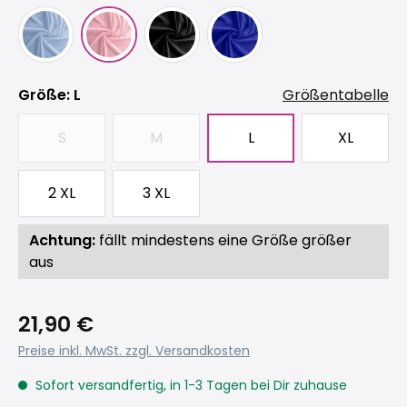
auswählen
Größe
: L
Größentabelle
S
M
L
XL
(Diese Option ist zurzeit nicht verfügbar.)
(Diese Option ist zurzeit nicht verfügbar
2 XL
3 XL
Achtung:
fällt mindestens eine Größe größer
aus
21,90 €
Preise inkl. MwSt. zzgl. Versandkosten
Sofort versandfertig, in 1-3 Tagen bei Dir zuhause