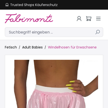
Trusted Shops Käuferschutz
Zum Hauptinhalt springen
Fetisch
Adult Babies
Windelhosen für Erwachsene
Bildergalerie überspringen