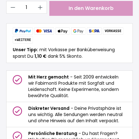
Produkt Anzahl: Gib den gewünschten 
In den Warenkorb
Unser Tipp:
mit Vorkasse per Banküberweisung
sparst Du
1,10 €
dank 5% Skonto.
Mit Herz gemacht
- Seit 2009 entwickeln
wir Fabimonti Produkte mit Sorgfalt und
Leidenschaft. Keine Experimente, sondern
bewährte Qualität.
Diskreter Versand
- Deine Privatsphäre ist
uns wichtig. Alle Sendungen werden neutral
und ohne Hinweis auf den Inhalt verpackt.
Persönliche Beratung
- Du hast Fragen?