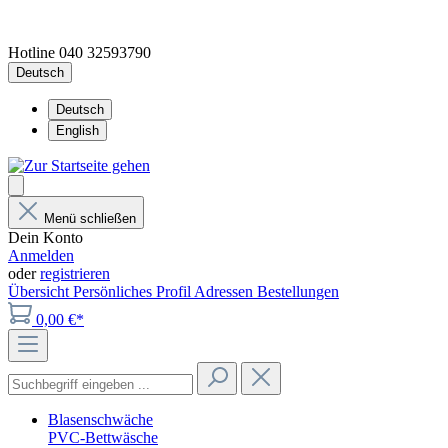
Hotline 040 32593790
Deutsch
Deutsch
English
Menü schließen
Dein Konto
Anmelden
oder
registrieren
Übersicht
Persönliches Profil
Adressen
Bestellungen
0,00 €*
Blasenschwäche
PVC-Bettwäsche