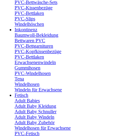
PVC-Bettwäsche-Sets
PVC-Kissenbezüge
PVC-Bettlaken
PVC-Slips
Windelhöschen
Inkontinenz
Baumwoll-Bekleidung
Bettwaren PVC
PVC-Bettgarnituren
PVC-Kopfkissenbezüge
PVC-Bettlaken
Erwachsenenwindeln
Gummihosen
PVC-Windelhosen
Tena
Windelhosen
Windeln für Erwachsene
Fetisch
Adult Babies
Adult Baby Kleidung
Adult Baby Schnuller
Adult Baby Windeln
Adult Baby Zubehör
Windelhosen für Erwachsene
PVC-Fetisch