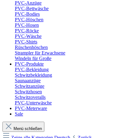
PVC-Anzüge
PVC-Bettwäsche
PVC-Bodies
PVC-Höschen
PVC-Hosen
PVC-Röcke
PVC-Wäsche
PVC-Shirts
Rüschenhöschen
Strampler für Erwachsene
Windeln für Große
PVC-Produkte
PVC-Bekleidung
Schwitzbekleidung
Saunaanzüge
Schwitzanzüge
Schwitzhosen
Schwitzoveralls
PVC-Unterwäsche
PVC-Meterware
Sale
Menü schließen
Zeige alle Kategorien
Deutsch
Zurück