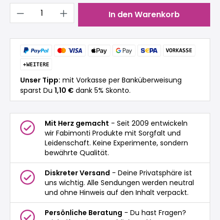
Produkt Anzahl: Gib den gewünschten 
In den Warenkorb
Unser Tipp:
mit Vorkasse per Banküberweisung
sparst Du
1,10 €
dank 5% Skonto.
Mit Herz gemacht
- Seit 2009 entwickeln
wir Fabimonti Produkte mit Sorgfalt und
Leidenschaft. Keine Experimente, sondern
bewährte Qualität.
Diskreter Versand
- Deine Privatsphäre ist
uns wichtig. Alle Sendungen werden neutral
und ohne Hinweis auf den Inhalt verpackt.
Persönliche Beratung
- Du hast Fragen?