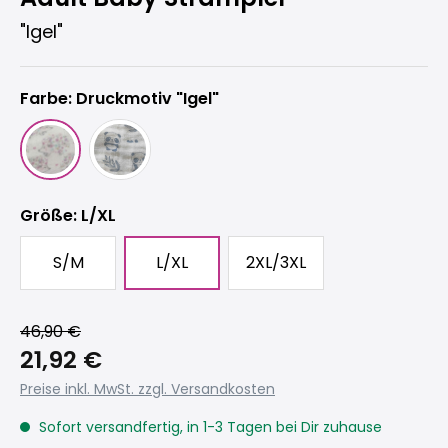
"Igel"
Farbe: Druckmotiv "Igel"
auswählen
Größe
: L/XL
S/M
L/XL
2XL/3XL
46,90 €
21,92 €
Preise inkl. MwSt. zzgl. Versandkosten
Sofort versandfertig, in 1-3 Tagen bei Dir zuhause