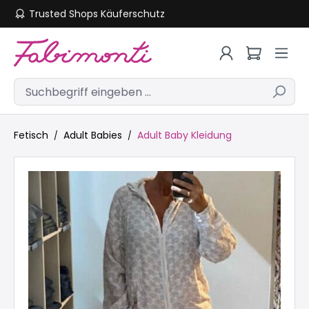
Trusted Shops Käuferschutz
Zum Hauptinhalt springen
Fetisch
Adult Babies
Adult Baby Kleidung
Bildergalerie überspringen