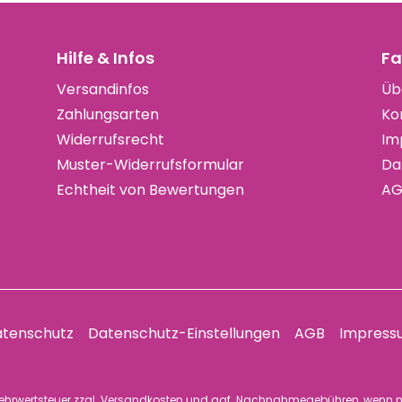
Hilfe & Infos
Fa
Versandinfos
Üb
Zahlungsarten
Ko
Widerrufsrecht
Im
Muster-Widerrufsformular
Da
Echtheit von Bewertungen
AG
tenschutz
Datenschutz-Einstellungen
AGB
Impress
 Mehrwertsteuer zzgl.
Versandkosten
und ggf. Nachnahmegebühren, wenn n