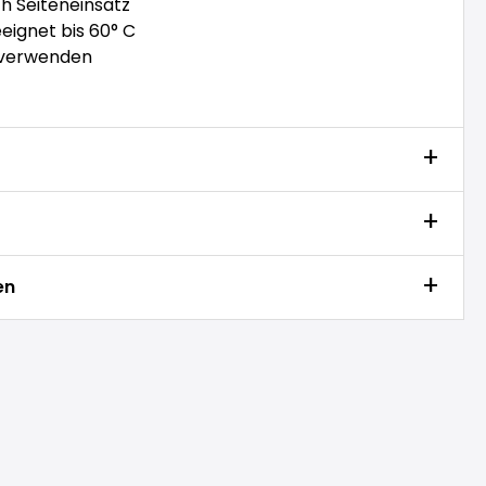
h Seiteneinsatz
ignet bis 60° C
 verwenden
en