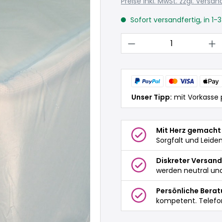
Preise inkl. MwSt. zzgl. Versa
Sofort versandfertig, in 1-
Produkt Anzahl: 
Unser Tipp:
mit Vorkasse 
Mit Herz gemacht
Sorgfalt und Leide
Diskreter Versand
werden neutral und
Persönliche Bera
kompetent. Telefo