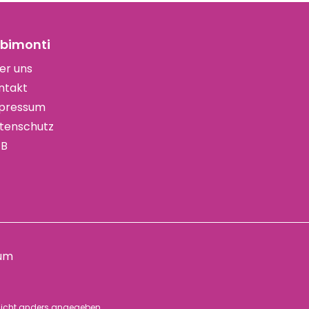
bimonti
er uns
ntakt
pressum
tenschutz
B
um
icht anders angegeben.