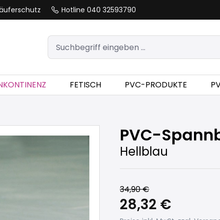
äuferschutz
Hotline 040 32593790
INKONTINENZ
FETISCH
PVC-PRODUKTE
P
PVC-Spannb
Hellblau
34,90 €
28,32 €