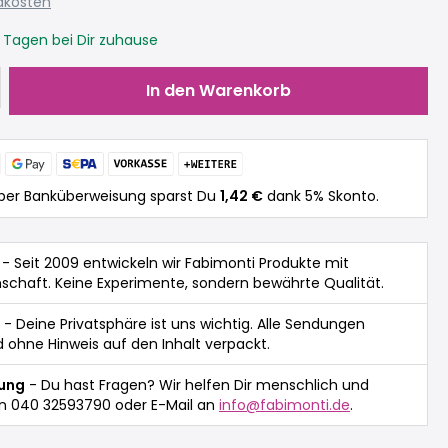
ndkosten
3 Tagen bei Dir zuhause
Gib den gewünschten Wert ein oder be
In den Warenkorb
per Banküberweisung sparst Du
1,42 €
dank 5% Skonto.
- Seit 2009 entwickeln wir Fabimonti Produkte mit
nschaft. Keine Experimente, sondern bewährte Qualität.
- Deine Privatsphäre ist uns wichtig. Alle Sendungen
 ohne Hinweis auf den Inhalt verpackt.
tung
- Du hast Fragen? Wir helfen Dir menschlich und
n 040 32593790 oder E-Mail an
info@fabimonti.de
.